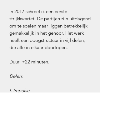
In 2017 schreef ik een eerste
strijkkwartet. De partijen zijn uitdagend
om te spelen maar liggen betrekkelijk
gemakkelijk in het gehoor. Het werk
heeft een boogstructuur in vijf delen,
die alle in elkaar doorlopen.
Duur: ±22 minuten.
Delen:
I. Impulse
II. Taking a walk
III. Pondering
IV. Forward motion
V. Bringing it home