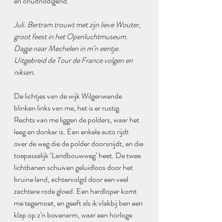
en onuitnodigend.
Juli. Bertram trouwt met zijn lieve Wouter, 
groot feest in het Openluchtmuseum. 
Dagje naar Mechelen in m’n eentje. 
Uitgebreid de Tour de France volgen en 
niksen.
De lichtjes van de wijk Wilgenwende 
blinken links van me, het is er rustig. 
Rechts van me liggen de polders, waar het 
leeg en donker is. Een enkele auto rijdt 
over de weg die de polder doorsnijdt, en die 
toepasselijk ‘Landbouwweg’ heet. De twee 
lichtbanen schuiven geluidloos door het 
bruine land, achtervolgd door een veel 
zachtere rode gloed. Een hardloper komt 
me tegemoet, en geeft als ik vlakbij ben een 
klap op z’n bovenarm, waar een horloge 