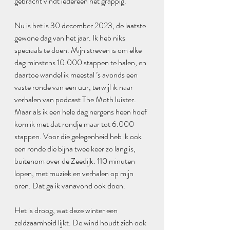
gebracht vindt iedereen het grappig.
Nu is het is 30 december 2023, de laatste 
gewone dag van het jaar. Ik heb niks 
speciaals te doen. Mijn streven is om elke 
dag minstens 10.000 stappen te halen, en 
daartoe wandel ik meestal ’s avonds een 
vaste ronde van een uur, terwijl ik naar 
verhalen van podcast The Moth luister. 
Maar als ik een hele dag nergens heen hoef 
kom ik met dat rondje maar tot 6.000 
stappen. Voor die gelegenheid heb ik ook 
een ronde die bijna twee keer zo lang is, 
buitenom over de Zeedijk. 110 minuten 
lopen, met muziek en verhalen op mijn 
oren. Dat ga ik vanavond ook doen.
Het is droog, wat deze winter een 
zeldzaamheid lijkt. De wind houdt zich ook 