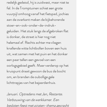
redelijk gedeisd, hij is zuidwest, maar niet te 
fel. In de Tromptuinen schiet een grote 
vuurpijl omhoog vanaf het fietspad, jochies 
aan de overkant maken de bijbehorende 
stoer-en-ook-onder-de-indruk-
geluiden. Het stuk langs de afgebroken flat 
is donker, de straat is hier nog niet 
helemaal af. Rechts achter me vliegen 
knallende witte lichtbollen boven een huis 
uit, wat samen met het puin en het donker 
een paar tellen een gevoel van een 
oorlogsgebied geeft. Maar verderop op het 
kruispunt draait gewoon de bus de bocht 
om, en branden de oubollige gele 
lichttrapjes van het bejaardenhuis.
Januari. Optredens met Jan, Restante. 
Verbouwing van de werkkamer. Een 
besloten feest met piraten-thema gecrasht 