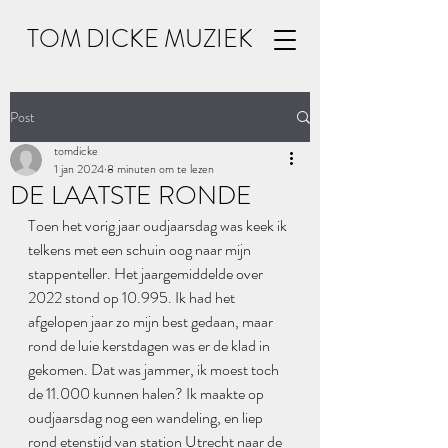
TOM DICKE MUZIEK
Post
tomdicke
1 jan 2024
8 minuten om te lezen
DE LAATSTE RONDE
Toen het vorig jaar oudjaarsdag was keek ik 
telkens met een schuin oog naar mijn 
stappenteller. Het jaargemiddelde over 
2022 stond op 10.995. Ik had het 
afgelopen jaar zo mijn best gedaan, maar 
rond de luie kerstdagen was er de klad in 
gekomen. Dat was jammer, ik moest toch 
de 11.000 kunnen halen? Ik maakte op 
oudjaarsdag nog een wandeling, en liep 
rond etenstijd van station Utrecht naar de 