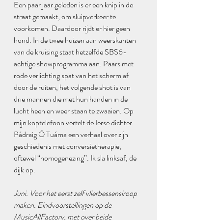
Een paar jaar geleden is er een knip in de 
straat gemaakt, om sluipverkeer te 
voorkomen. Daardoor rijdt er hier geen 
hond. In de twee huizen aan weerskanten 
van de kruising staat hetzelfde SBS6-
achtige showprogramma aan. Paars met 
rode verlichting spat van het scherm af 
door de ruiten, het volgende shot is van 
drie mannen die met hun handen in de 
lucht heen en weer staan te zwaaien. Op 
mijn koptelefoon vertelt de Ierse dichter 
Pádraig Ó Tuáma een verhaal over zijn 
geschiedenis met conversietherapie, 
oftewel “homogenezing”. Ik sla linksaf, de 
dijk op.
Juni. Voor het eerst zelf vlierbessensiroop 
maken. Eindvoorstellingen op de 
MusicAllFactory, met over beide 