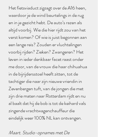
Het fietsviaduct zigzagt over de A16 heen, 
waardoor je de wind beurtelings in de rug 
en in je gezicht hebt. De auto’s razen als 
altijd voorbij. Wie die hier rijdt zou van het 
verst komen? Of wie is juist begonnen aan 
een lange reis? Zouden er vluchtelingen 
voorbij rijden? Zieken? Zwangeren? Het 
leven in ieder denkbaar facet raast onder 
me door, van de vrouw die haar chihuahua 
in de bijrijdersstoel heeft zitten, tot de 
tachtiger die naar zijn nieuwe vriendin in 
Zevenbergen tuft, van de jongen die met 
zijn drie maten naar Rotterdam rijdt en nu 
al baalt dat hij de bob is tot de keihard vals 
zingende vrachtwagenchauffeur die 
eindelijk weer 100% NL kan ontvangen.
Maart. Studio-opnames met De 