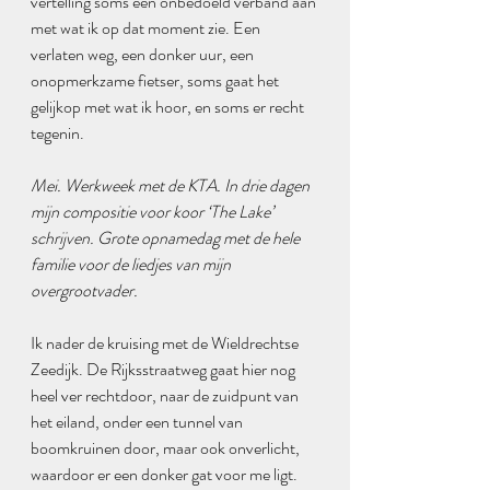
vertelling soms een onbedoeld verband aan 
met wat ik op dat moment zie. Een 
verlaten weg, een donker uur, een 
onopmerkzame fietser, soms gaat het 
gelijkop met wat ik hoor, en soms er recht 
tegenin.
Mei. Werkweek met de KTA. In drie dagen 
mijn compositie voor koor ‘The Lake’ 
schrijven. Grote opnamedag met de hele 
familie voor de liedjes van mijn 
overgrootvader.
Ik nader de kruising met de Wieldrechtse 
Zeedijk. De Rijksstraatweg gaat hier nog 
heel ver rechtdoor, naar de zuidpunt van 
het eiland, onder een tunnel van 
boomkruinen door, maar ook onverlicht, 
waardoor er een donker gat voor me ligt. 