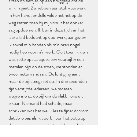
zitten op fietsjes op een bruggetje dat de 
wijk in gaat. Ze hebben een stuk vuurwerk 
in hun hand, en Jelle wilde het net op de 
weg zetten toen hij mij vanuit het donker 
zag opdoemen. Ik ben in deze tijd van het 
jaar altijd beducht op vuurwerk, aangezien 
ik zowel m’n handen als m’n oren nogal 
nodig heb voor m’n werk. Ooit toen ik klein 
was zette opa Jacques een vuurpijl in een 
metalen pijp op de stoep, we stonden er 
twee meter vandaan. De lont ging aan, 
maar de pijl steeg niet op. In drie seconden 
tijd verstijfde iedereen, we moeten 
wegrennen… de pijl knalde vlakbij ons uit 
elkaar. Niemand had schade, maar 
schrikken was het wel. Des te fijner daarom 
dat Jelle pas als ik voorbij ben het potje op 
de weg zet, precies in het midden, en het 
bruggetje op holt, om op veilige afstand het 