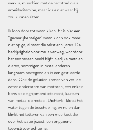
werk is, misschien met de nachtradio als 
arbeidsvitamine, maar ik zie niet waar hij 
zou kunnen zitten.
Ik loop door tot waar ik kan. Er is hier een 
“gevaarlijke steiger” waar ik dan ook maar 
niet op ga, al staat die tekst er al jaren. De 
bedrijvigheid voor me is ver weg, waardoor 
het een sereen beeld blijft: sierlijke metalen 
dieren, sommigen in ruste, anderen 
langzaam bewegend als in een gestileerde 
dans. Ook de geluiden komen van ver: de 
zware onderbrom van motoren, een enkele 
bons als de grijpmond iets raakt, kaatsen 
van metaal op metaal. Dichterbij klotst het 
water tegen de beschoeiing, en nu en dan 
klinkt het tetteren van een meerkoet die 
over het water jezust, een ongeziene 
tegenstrever achterna. 