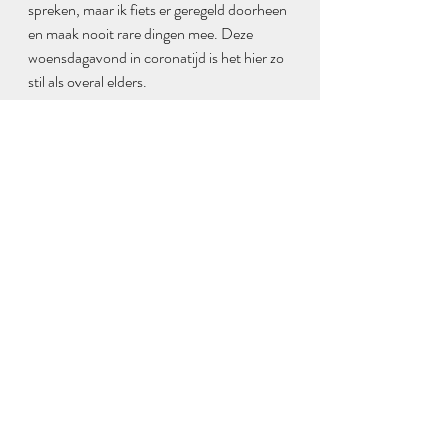
spreken, maar ik fiets er geregeld doorheen 
en maak nooit rare dingen mee. Deze 
woensdagavond in coronatijd is het hier zo 
stil als overal elders. 
Over een paar uur, rond zevenen, stapt in 
de Loggerstraat een rustige man zijn huis 
binnen. Hij zapt nog even, drinkt misschien 
een biertje, en gaat dan pitten. Het geld is 
verdiend vannacht, zijn vitale beroep 
oefent hij in z’n eentje uit. Die boot zit 
inmiddels vast al ergens voorbij 
Gorinchem, dat zoekt de schipper verder 
maar uit. Vannacht zal hij er weer zijn, in z’n 
element, dansend met de kraanvogels.