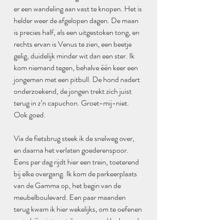
er een wandeling aan vast te knopen. Het is 
helder weer de afgelopen dagen. De maan 
is precies half, als een uitgestoken tong, en 
rechts ervan is Venus te zien, een beetje 
gelig, duidelijk minder wit dan een ster. Ik 
kom niemand tegen, behalve één keer een 
jongeman met een pitbull. De hond nadert 
onderzoekend, de jongen trekt zich juist 
terug in z’n capuchon. Groet-mij-niet. 
Ook goed.
Via de fietsbrug steek ik de snelweg over, 
en daarna het verlaten goederenspoor. 
Eens per dag rijdt hier een trein, toeterend 
bij elke overgang. Ik kom de parkeerplaats 
van de Gamma op, het begin van de 
meubelboulevard. Een paar maanden 
terug kwam ik hier wekelijks, om te oefenen 