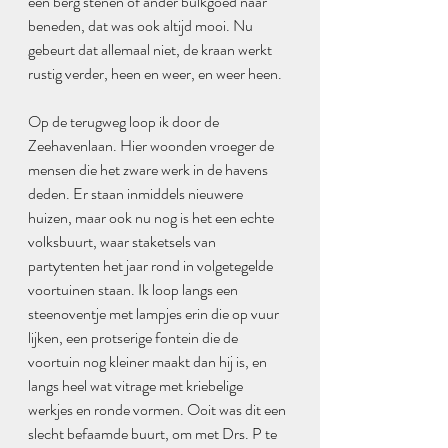
een berg stenen of ander bulkgoed naar 
beneden, dat was ook altijd mooi. Nu 
gebeurt dat allemaal niet, de kraan werkt 
rustig verder, heen en weer, en weer heen. 
Op de terugweg loop ik door de 
Zeehavenlaan. Hier woonden vroeger de 
mensen die het zware werk in de havens 
deden. Er staan inmiddels nieuwere 
huizen, maar ook nu nog is het een echte 
volksbuurt, waar staketsels van 
partytenten het jaar rond in volgetegelde 
voortuinen staan. Ik loop langs een 
steenoventje met lampjes erin die op vuur 
lijken, een protserige fontein die de 
voortuin nog kleiner maakt dan hij is, en 
langs heel wat vitrage met kriebelige 
werkjes en ronde vormen. Ooit was dit een 
slecht befaamde buurt, om met Drs. P te 