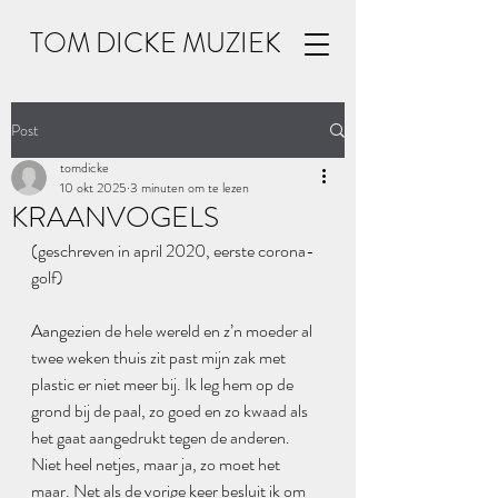
TOM DICKE MUZIEK
Post
tomdicke
10 okt 2025
3 minuten om te lezen
KRAANVOGELS
(geschreven in april 2020, eerste corona-
golf)
Aangezien de hele wereld en z’n moeder al 
twee weken thuis zit past mijn zak met 
plastic er niet meer bij. Ik leg hem op de 
grond bij de paal, zo goed en zo kwaad als 
het gaat aangedrukt tegen de anderen. 
Niet heel netjes, maar ja, zo moet het 
maar. Net als de vorige keer besluit ik om 