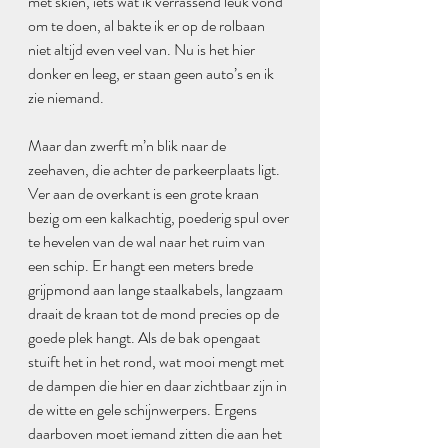
met skiën, iets wat ik verrassend leuk vond 
om te doen, al bakte ik er op de rolbaan 
niet altijd even veel van. Nu is het hier 
donker en leeg, er staan geen auto’s en ik 
zie niemand. 
Maar dan zwerft m’n blik naar de 
zeehaven, die achter de parkeerplaats ligt. 
Ver aan de overkant is een grote kraan 
bezig om een kalkachtig, poederig spul over 
te hevelen van de wal naar het ruim van 
een schip. Er hangt een meters brede 
grijpmond aan lange staalkabels, langzaam 
draait de kraan tot de mond precies op de 
goede plek hangt. Als de bak opengaat 
stuift het in het rond, wat mooi mengt met 
de dampen die hier en daar zichtbaar zijn in 
de witte en gele schijnwerpers. Ergens 
daarboven moet iemand zitten die aan het 